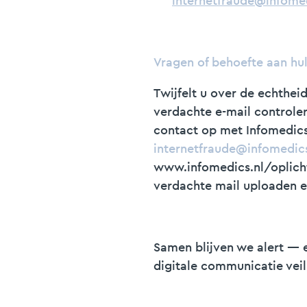
internetfraude@infomed
Vragen of behoefte aan hu
Twijfelt u over de echtheid
verdachte e-mail controle
contact op met Infomedics
internetfraude@infomedics
www.infomedics.nl/oplich
verdachte mail uploaden 
Samen blijven we alert — 
digitale communicatie veilig