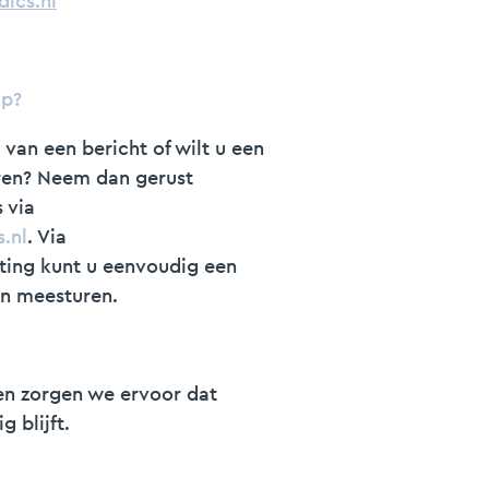
ics.nl
lp?
 van een bericht of wilt u een
ren? Neem dan gerust
 via
.nl
. Via
ting kunt u eenvoudig een
en meesturen.
en zorgen we ervoor dat
 blijft.