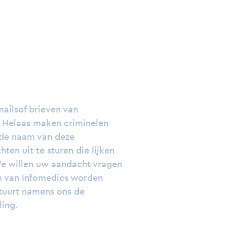
ailsof brieven van
. Helaas maken criminelen
 de naam van deze
ten uit te sturen die lijken
e willen uw aandacht vragen
m van Infomedics worden
stuurt namens ons de
ing.