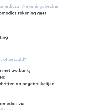
omedics.nl/rekeningchecker
fomedics-rekening gaat.
ting
t of betaald?
p met uw bank;
en;
hriften op ongebruikelijke
;
nfomedics via