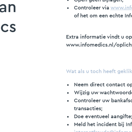
Open geen bijlagen;
van
Controleer via
www.inf
of het om een echte In
ics
Extra informatie vindt u op
www.infomedics.nl/oplich
Wat als u toch heeft geklik
Neem direct contact o
Wijzig uw wachtwoord
Controleer uw bankafsc
transacties;
Doe eventueel aangifte
Meld het incident bij I