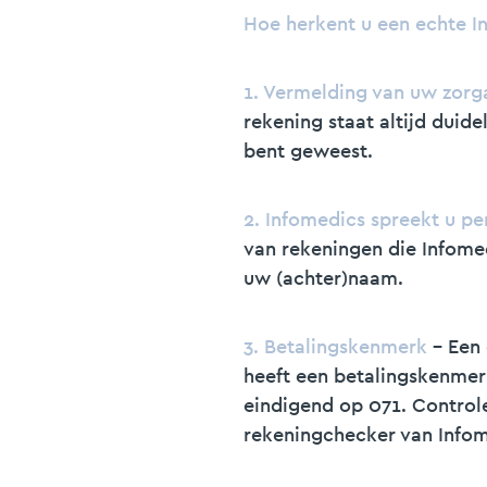
Hoe herkent u een echte I
1. Vermelding van uw zorg
rekening staat altijd duide
bent geweest.
2. Infomedics spreekt u pe
van rekeningen die Infomed
uw (achter)naam.
3. Betalingskenmerk
- Een 
heeft een betalingskenmerk 
eindigend op 071. Controle
rekeningchecker van Infom