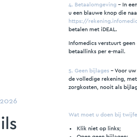
4. Betaalomgeving
- In ee
u een blauwe knop die naa
https://rekening.infomedic
betalen met iDEAL.
Infomedics verstuurt geen 
betaallinks per e-mail.
5. Geen bijlages
- Voor uw 
de volledige rekening, me
zorgkosten, nooit als bijla
/2026
Wat moet u doen bij twijfe
ils
Klik niet op links;