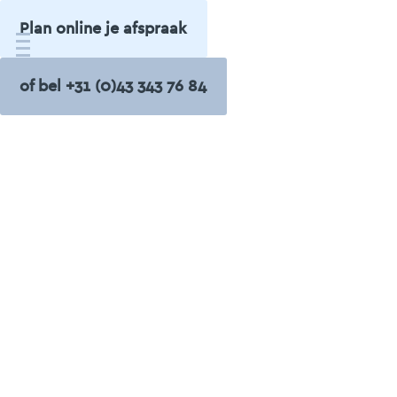
Plan online je afspraak
of bel +31 (0)43 343 76 84