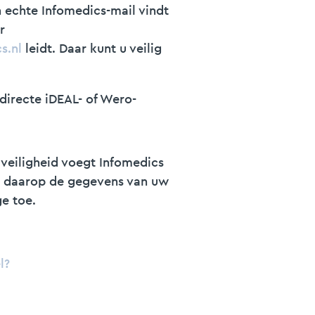
n echte Infomedics-mail vindt
r
s.nl
leidt. Daar kunt u veilig
directe iDEAL- of Wero-
veiligheid voegt Infomedics
t daarop de gegevens van uw
ge toe.
l?