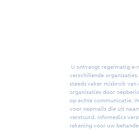
U ontvangt regelmatig e-m
verschillende organisaties
steeds vaker misbruik van
organisaties door nepberich
op echte communicatie. W
voor nepmails die uit naa
verstuurd. Infomedics ver
rekening voor uw behandel