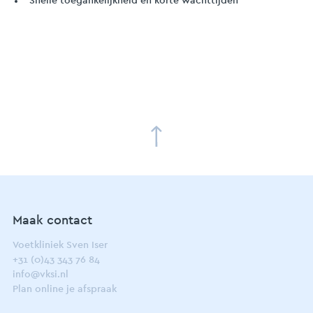
Snelle toegankelijkheid en korte wachttijden
Maak contact
Voetkliniek Sven Iser
+31 (0)43 343 76 84
info@vksi.nl
Plan online je afspraak