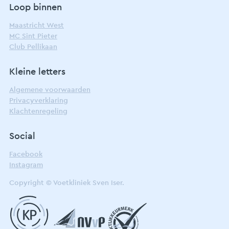
Loop binnen
Maastricht West
MC Sint Pieter
Club Pellikaan
Kleine letters
Algemene voorwaarden
Privacyverklaring
Klachtenregeling
Social
Facebook
Instagram
Copyright © Voetkliniek Sven Iser.