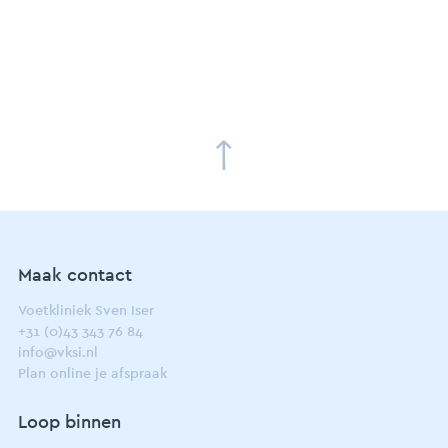
Maak contact
Voetkliniek Sven Iser
+31 (0)43 343 76 84
info@vksi.nl
Plan online je afspraak
Loop binnen