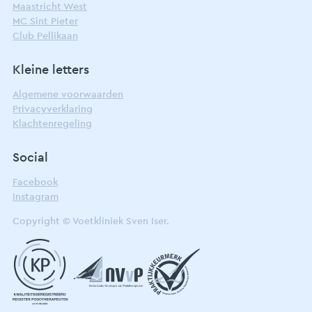
Maastricht West
MC Sint Pieter
Club Pellikaan
Kleine letters
Algemene voorwaarden
Privacyverklaring
Klachtenregeling
Social
Facebook
Instagram
Copyright © Voetkliniek Sven Iser.